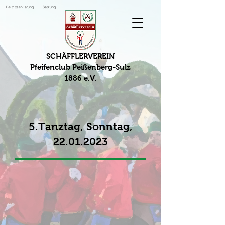
Beitrittserklärung
Satzung
SCHÄFFLERVEREIN
Pfeifenclub Peißenberg-Sulz
1886 e.V.
5.Tanztag, Sonntag,
22.01.2023