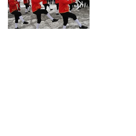
KONTAKT
Schäfflertanzgruppe Pfeifenclub
Peißenberg-Sulz
1.Vorstand Werner Haseidl
Forster Straße 127
82380 Peißenberg
info@schaeffler-peissenberg.de